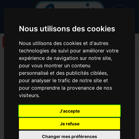
Nous utilisons des cookies
Retour à la liste des articles
Nous utilisons des cookies et d'autres
technologies de suivi pour améliorer votre
Un nouveau podcast de
expérience de navigation sur notre site,
pour vous montrer un contenu
l'émission la santé
personnalisé et des publicités ciblées,
mentale parlons en !!! est
pour analyser le trafic de notre site et
pour comprendre la provenance de nos
en ligne !
visiteurs.
J'accepte
Je refuse
Changer mes préférences