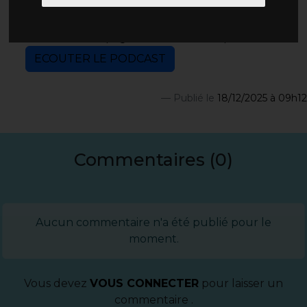
Un nouveau podcast de l'émission la santé
mentale parlons en !!! est en ligne ! Il est à
écouter sur la page de l'émission cliquant ici :
ECOUTER LE PODCAST
Publié le
18/12/2025 à 09h12
Commentaires (0)
Aucun commentaire n'a été publié pour le
moment.
Vous devez
VOUS CONNECTER
pour laisser un
commentaire .