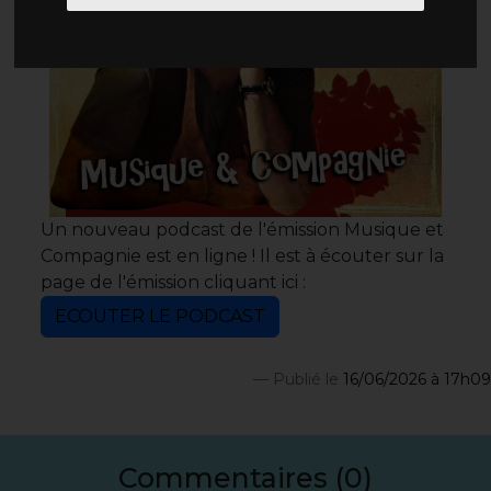
Un nouveau podcast de l'émission Musique et
Compagnie est en ligne ! Il est à écouter sur la
page de l'émission cliquant ici :
ECOUTER LE PODCAST
Publié le
16/06/2026 à 17h09
Commentaires (0)