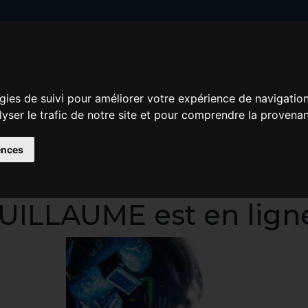
gies de suivi pour améliorer votre expérience de navigatio
lyser le trafic de notre site et pour comprendre la provenan
eau podcast de l'émis
ences
RS RADIO DU LYCÉE
UILLAUME est en ligne