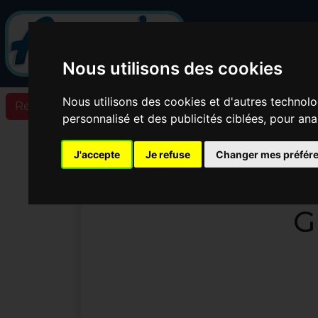
Nous utilisons des cookies
Nous utilisons des cookies et d'autres technolo
Retour à la liste des articles
personnalisé et des publicités ciblées, pour ana
Un nouv
J'accepte
Je refuse
Changer mes préfér
ATELIE
G