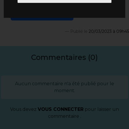
page de l'émission cliquant ici :
ECOUTER LE PODCAST
Publié le
20/03/2023 à 09h45
Commentaires (0)
Aucun commentaire n'a été publié pour le
moment.
Vous devez
VOUS CONNECTER
pour laisser un
commentaire .