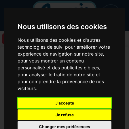
Nous utilisons des cookies
Retour à la liste des articles
Nous utilisons des cookies et d'autres
technologies de suivi pour améliorer votre
Un nouveau podcast de
expérience de navigation sur notre site,
pour vous montrer un contenu
l'émission l'invité de la
personnalisé et des publicités ciblées,
semaine est en ligne !
pour analyser le trafic de notre site et
pour comprendre la provenance de nos
visiteurs.
J'accepte
Je refuse
Un nouveau podcast de l'émission l'invité de la
Changer mes préférences
semaine est en ligne ! Il est à écouter sur la