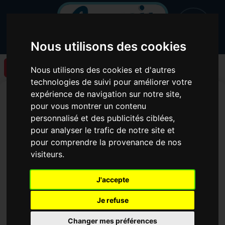
Nous utilisons des cookies
Retour à la liste des articles
Nous utilisons des cookies et d'autres
technologies de suivi pour améliorer votre
Un nouveau podcast de
expérience de navigation sur notre site,
pour vous montrer un contenu
l'émission NOS ATELIERS
personnalisé et des publicités ciblées,
RADIOS est en ligne !
pour analyser le trafic de notre site et
pour comprendre la provenance de nos
visiteurs.
J'accepte
Je refuse
Changer mes préférences