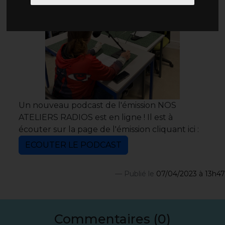
Un nouveau podcast de l'émission NOS
ATELIERS RADIOS est en ligne ! Il est à
écouter sur la page de l'émission cliquant ici :
ECOUTER LE PODCAST
Publié le
07/04/2023 à 13h47
Commentaires (0)